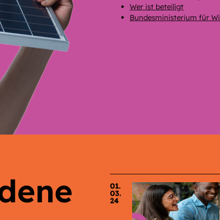
Wer ist beteiligt
Bundesministerium für Wi
adene
01.
03.
24