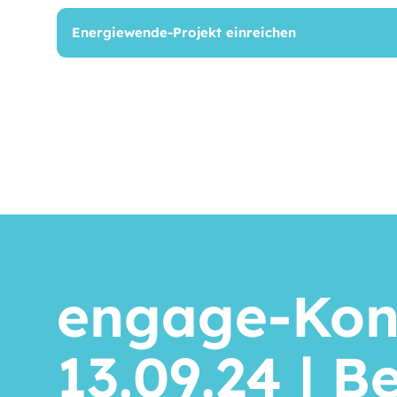
Energiewende-Projekt einreichen
engage-Kon
13.09.24 | Be