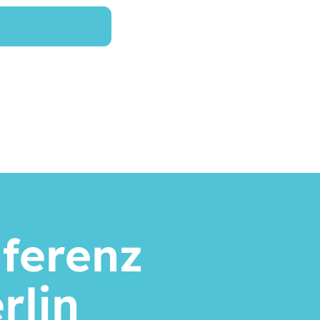
ferenz
rlin