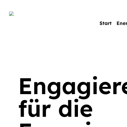
Start
Ene
Engagier
für die