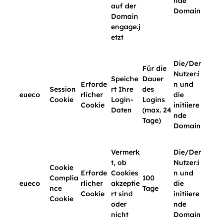
nde
auf der
Domain
Domain
engage.j
etzt
Die/Der
Für die
Nutzer:i
Speiche
Dauer
Erforde
n und
Session
rt Ihre
des
eueco
rlicher
die
Cookie
Login-
Logins
Cookie
initiiere
Daten
(max. 24
nde
Tage)
Domain
Vermerk
Die/Der
t, ob
Nutzer:i
Cookie
Erforde
Cookies
n und
Complia
100
eueco
rlicher
akzeptie
die
nce
Tage
Cookie
rt sind
initiiere
Cookie
oder
nde
nicht
Domain