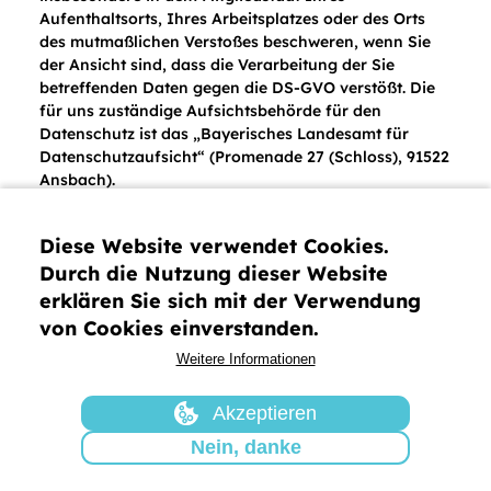
Aufenthaltsorts, Ihres Arbeitsplatzes oder des Orts
des mutmaßlichen Verstoßes beschweren, wenn Sie
der Ansicht sind, dass die Verarbeitung der Sie
betreffenden Daten gegen die DS-GVO verstößt. Die
für uns zuständige Aufsichtsbehörde für den
Datenschutz ist das „Bayerisches Landesamt für
Datenschutzaufsicht“ (Promenade 27 (Schloss), 91522
Ansbach).
Weitere Informationen und die aktuellen
Kontaktdaten entnehmen Sie bitte der Webseite des
Diese Website verwendet Cookies.
Bayerischen Landesamts für Datenschutzaufsicht
Durch die Nutzung dieser Website
(
https://www.lda.bayern.de/)
oder nutzen Sie das
erklären Sie sich mit der Verwendung
Beschwerdeformular:
von Cookies einverstanden.
https://www.lda.bayern.de/de/beschwerde.html)
.
Weitere Informationen
5. Aktualität
Akzeptieren
Nein, danke
Wir optimieren kontinuierlich unser Webangebot und
nehmen bei Bedarf technische Änderungen vor. Wir