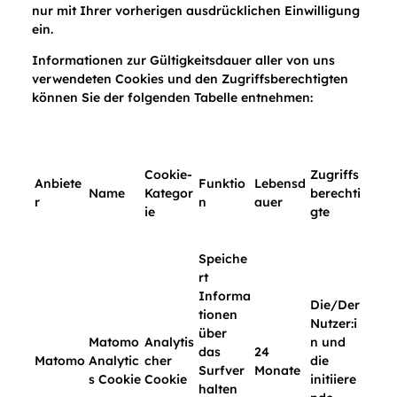
nur mit Ihrer vorherigen ausdrücklichen Einwilligung
ein.
Informationen zur Gültigkeitsdauer aller von uns
verwendeten Cookies und den Zugriffsberechtigten
können Sie der folgenden Tabelle entnehmen:
Cookie-
Zugriffs
Anbiete
Funktio
Lebensd
Name
Kategor
berechti
r
n
auer
ie
gte
Speiche
rt
Informa
Die/Der
tionen
Nutzer:i
über
Matomo
Analytis
n und
das
24
Matomo
Analytic
cher
die
Surfver
Monate
s Cookie
Cookie
initiiere
halten