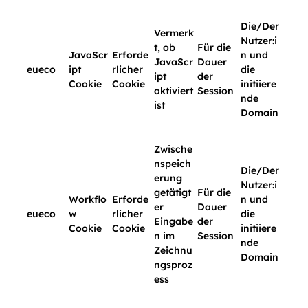
Die/Der
Vermerk
Nutzer:i
t, ob
Für die
JavaScr
Erforde
n und
JavaScr
Dauer
eueco
ipt
rlicher
die
ipt
der
Cookie
Cookie
initiiere
aktiviert
Session
nde
ist
Domain
Zwische
nspeich
Die/Der
erung
Nutzer:i
getätigt
Für die
Workflo
Erforde
n und
er
Dauer
eueco
w
rlicher
die
Eingabe
der
Cookie
Cookie
initiiere
n im
Session
nde
Zeichnu
Domain
ngsproz
ess