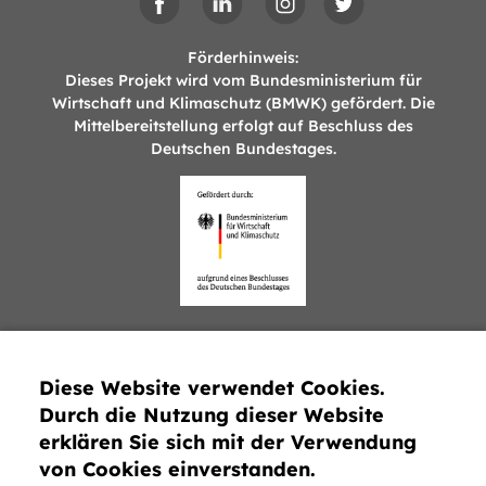
Förderhinweis:
Dieses Projekt wird vom Bundesministerium für
Wirtschaft und Klimaschutz (BMWK) gefördert. Die
Mittelbereitstellung erfolgt auf Beschluss des
Deutschen Bundestages.
Die Verantwortung für den Inhalt dieser
Veröffentlichung liegt bei den Autor:innen.
Diese Website verwendet Cookies.
F
Durch die Nutzung dieser Website
Datenschutz
o
erklären Sie sich mit der Verwendung
Impressum
von Cookies einverstanden.
o