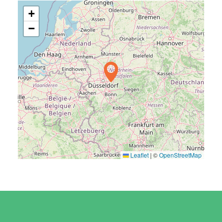
+
−
Leaflet
|
©
OpenStreetMap