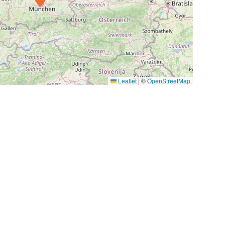
Leaflet
|
©
OpenStreetMap