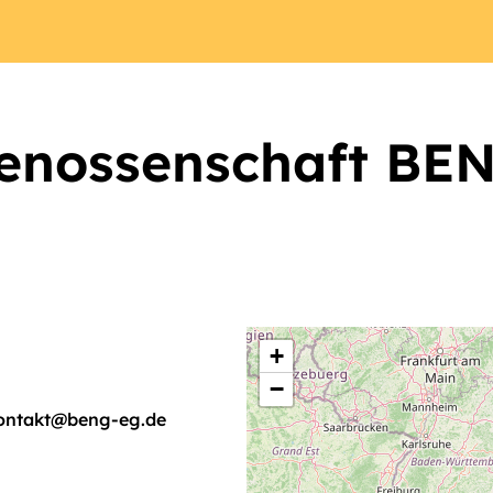
enossenschaft BE
+
−
ontakt@beng-eg.de