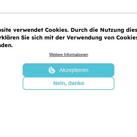
site verwendet Cookies. Durch die Nutzung die
rklären Sie sich mit der Verwendung von Cookie
is:
nden.
ekt wird vom Bundesministerium für Wirtschaft und
(BMWK) gefördert. Die Mittelbereitstellung erfolgt auf
Weitere Informationen
es Deutschen Bundestages.
Akzeptieren
Nein, danke
rtung für den Inhalt dieser Veröffentlichung liegt bei d